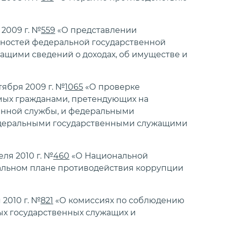
2009 г. №
559
«О представлении
ностей федеральной государственной
щими сведений о доходах, об имуществе и
тября 2009 г. №
1065
«О проверке
мых гражданами, претендующих на
енной службы, и федеральными
едеральными государственными служащими
ля 2010 г. №
460
«О Национальной
альном плане противодействия коррупции
2010 г. №
821
«О комиссиях по соблюдению
х государственных служащих и