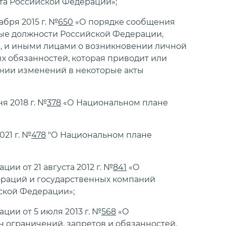
та Российской Федерации»;
бря 2015 г. №
650
«О порядке сообщения
ые должности Российской Федерации,
, и иными лицами о возникновении личной
 обязанностей, которая приводит или
ении изменений в некоторые акты
я 2018 г. №
378
«О Национальном плане
21 г. №
478
"О Национальном плане
и от 21 августа 2012 г. №
841
«О
раций и государственных компаний
йской Федерации»;
ии от 5 июля 2013 г. №
568
«О
 ограничений, запретов и обязанностей,