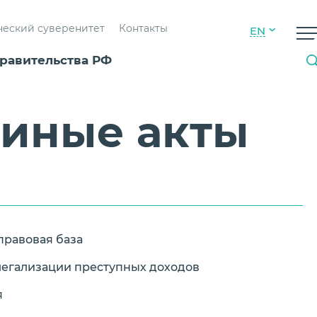
ческий суверенитет
Контакты
EN
равительства РФ
 иные акты
равовая база
егализации преступных доходов
я