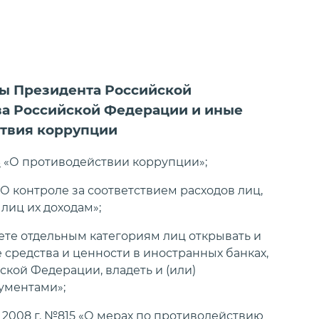
ы Президента Российской
ва Российской Федерации и иные
ствия коррупции
З
«О противодействии коррупции»;
О контроле за соответствием расходов лиц,
лиц их доходам»;
ете отдельным категориям лиц открывать и
 средства и ценности в иностранных банках,
кой Федерации, владеть и (или)
ументами»;
2008 г. №
815
«О мерах по противодействию