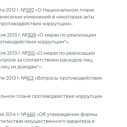
а 2012 г. №
297
«О Национальном плане
и внесении изменений в некоторые акты
противодействия коррупции»;
я 2013 г. №
309
«О мерах по реализации
отиводействии коррупции"»;
я 2013 г. №
310
«О мерах по реализации
троле за соответствием расходов лиц,
иц их доходам"»;
я 2013 г. №
613
«Вопросы противодействия
льном плане противодействия коррупции
я 2014 г. №
460
«Об утверждении формы
зательствах имущественного характера и