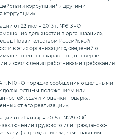
действии коррупции" и другими
я коррупции»;
ии от 22 июля 2013 г. №
613
«О
амещение должностей в организациях,
перед Правительством Российской
ти в этих организациях, сведений о
х имущественного характера, проверке
ний и соблюдения работниками требований
 г. N
10
«О порядке сообщения отдельными
 их должностным положением или
нностей, сдачи и оценки подарка,
енных от его реализации»;
ии от 21 января 2015 г. №
29
«Об
 заключении трудового или гражданско-
ние услуг) с гражданином, замещавшим